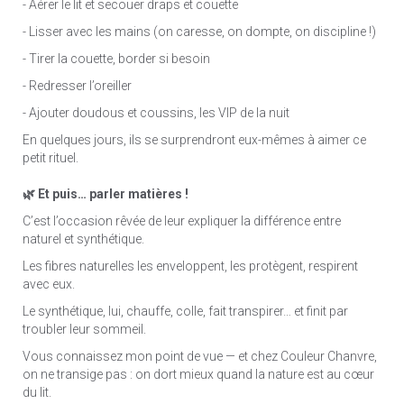
- Aérer le lit et secouer draps et couette
- Lisser avec les mains (on caresse, on dompte, on discipline !)
- Tirer la couette, border si besoin
- Redresser l’oreiller
- Ajouter doudous et coussins, les VIP de la nuit
En quelques jours, ils se surprendront eux-mêmes à aimer ce
petit rituel.
🌿 Et puis… parler matières !
C’est l’occasion rêvée de leur expliquer la différence entre
naturel et synthétique.
Les fibres naturelles les enveloppent, les protègent, respirent
avec eux.
Le synthétique, lui, chauffe, colle, fait transpirer… et finit par
troubler leur sommeil.
Vous connaissez mon point de vue — et chez Couleur Chanvre,
on ne transige pas : on dort mieux quand la nature est au cœur
du lit.