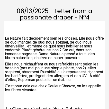
06/13/2025 - Letter from a
passionate draper - N°4
Couleur Chanvre créateur et fabricant de linge d’exception, en chanvre, en lin et en coton bio
La Nature fait décidément bien les choses. Elle nous offre
de quoi manger, de quoi nous soigner, de quoi nous
émerveiller… et même de quoi nous habiller et nous
endormir. Plutôt généreuse, non ? Car oui, dans son
immense sagesse, Dame Nature a pensé à tout : des
fibres naturelles, douées de super-pouvoirs.
Elles nous réchauffent ou nous rafraîchissent selon les
besoins (pas mal pour une simple plante, non ?), elles
respirent, absorbent l’humidité ou la repoussent, chassent
les bactéries, protègent des allergies et des UV… À côté
d’elles, Superman peut aller se rhabiller.
C’est pour cela que chez Couleur Chanvre, on les appelle
les fibres vivantes.
Le Chanvre, c’est notre étoile. Robuste,