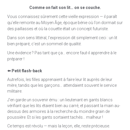
Comme on fait son lit… on se couche.
Vous connaissez sûrement cette vieille expression — il paraît
qu’elle remonte au Moyen Âge, époque bénie où l’on dormait sur
des paillasses et où la couette était un concept futuriste.
Dans son sens littéral, l’expression dit simplement ceci : un lit
bien préparé, c’est un sommeil de qualité.
Une évidence ? Pas tant que ça… encore faut-il apprendre à le
préparer !
⬅️ Petit flash-back
Autrefois, les filles apprenaient à faire leur lit auprès de leur
mère, tandis que les garçons… attendaient souvent le service
militaire.
J’en garde un souvenir ému : un lieutenant en gants blancs
vérifiant que les lits étaient bien au carré, et passant la main au-
dessus des armoires à la recherche du moindre grain de
poussière. Et si les gants sortaient tachés… malheur !
Ce temps est révolu — mais la leçon, elle, reste précieuse.