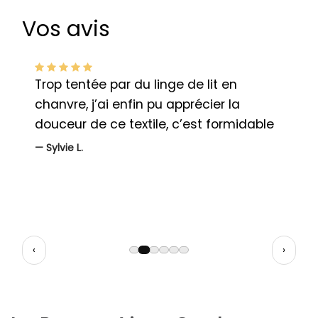
Vos avis
e.
Trop tentée par du linge de lit en
J
chanvre, j’ai enfin pu apprécier la
t
douceur de ce textile, c’est formidable
e
—
Sylvie L.
‹
›