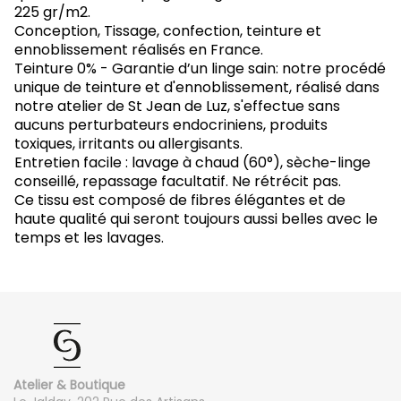
225 gr/m2.
Conception, Tissage, confection, teinture et
ennoblissement réalisés en France.
Teinture 0% - Garantie d’un linge sain: notre procédé
unique de teinture et d'ennoblissement, réalisé dans
notre atelier de St Jean de Luz, s'effectue sans
aucuns perturbateurs endocriniens, produits
toxiques, irritants ou allergisants.
Entretien facile : lavage à chaud (60°), sèche-linge
conseillé, repassage facultatif. Ne rétrécit pas.
Ce tissu est composé de fibres élégantes et de
haute qualité qui seront toujours aussi belles avec le
temps et les lavages.
Lit 1 personne (90x190 ou 80x200 ou 90x200)
Housse de couette :
140x200
Drap housse :
90x190 ou 80x200 ou 90x200
Drap plat :
180x280
Atelier & Boutique
Lit 2 personnes (140x190)