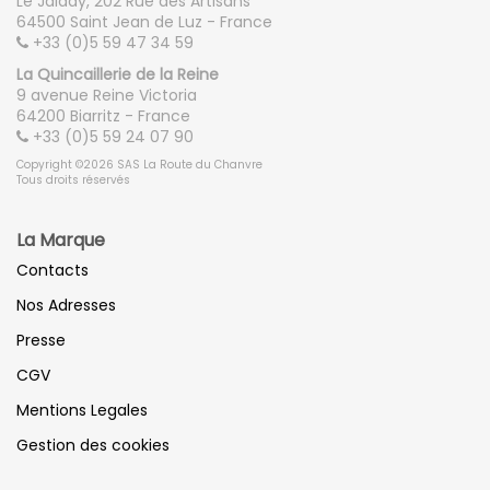
Le Jalday, 202 Rue des Artisans
64500 Saint Jean de Luz - France
Housse de couette :
200x200 ou 240x220 (selon taille
+33 (0)5 59 47 34 59
de la couette)
La Quincaillerie de la Reine
Drap housse :
140x190
9 avenue Reine Victoria
Drap plat :
240x280
64200 Biarritz - France
+33 (0)5 59 24 07 90
Copyright ©2026 SAS La Route du Chanvre
Lit 2 personnes (160x200)
Tous droits réservés
Housse de couette :
240x220 ou 260x240 (selon taille
de la couette)
La Marque
Drap housse :
160x200
Contacts
Drap plat :
240x280 ou 280x300
Nos Adresses
Presse
Grand lit 2 personnes (180x200)
Housse de couette :
260x240
CGV
Drap housse :
180x200
Mentions Legales
Drap plat :
280x300
Gestion des cookies