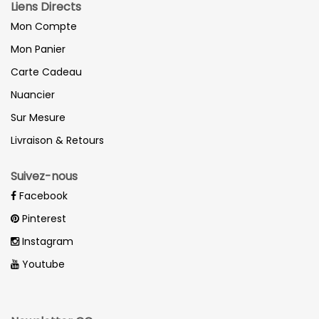
Très grand lit 2 personnes (200x200)
Liens Directs
Housse de couette :
260x240 ou 280x240 (selon taille
Mon Compte
de la couette)
Mon Panier
Drap housse :
200x200
Carte Cadeau
Drap plat :
280x300
Nuancier
Sur Mesure
Livraison & Retours
Suivez-nous
Facebook
Pinterest
Instagram
Youtube