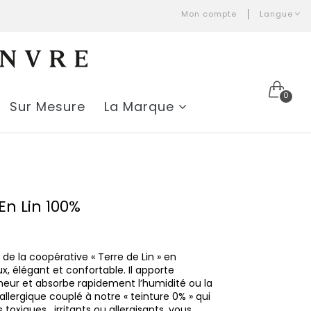
Mon compte
Langue
0
Sur Mesure
La Marque
 En Lin 100%
u de la coopérative « Terre de Lin » en
x, élégant et confortable. Il apporte
heur et absorbe rapidement l’humidité ou la
allergique couplé à notre « teinture 0% » qui
s toxiques,
irritants ou allergisants, vous