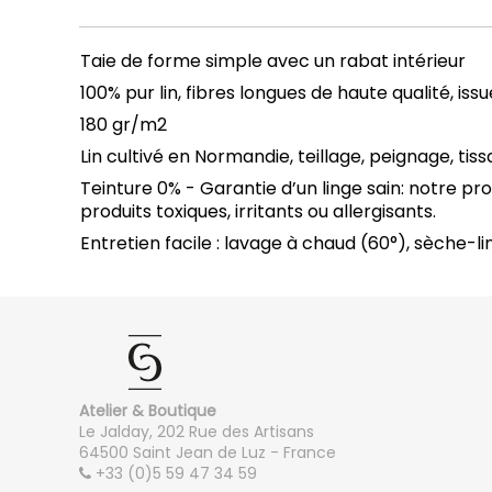
Taie de forme simple avec un rabat intérieur
100% pur lin, fibres longues de haute qualité, i
180 gr/m2
Lin cultivé en Normandie, teillage, peignage, ti
Teinture 0% - Garantie d’un linge sain: notre p
produits toxiques, irritants ou allergisants.
Entretien facile : lavage à chaud (60°), sèche-li
Lit 1 personne (90x190 ou 80x200 ou 90x200)
Housse de couette :
140x200
Drap housse :
90x190 ou 80x200 ou 90x200
Drap plat :
180x280
Atelier & Boutique
Lit 2 personnes (140x190)
Le Jalday, 202 Rue des Artisans
64500 Saint Jean de Luz - France
Housse de couette :
200x200 ou 240x220 (selon t
+33 (0)5 59 47 34 59
Drap housse :
140x190