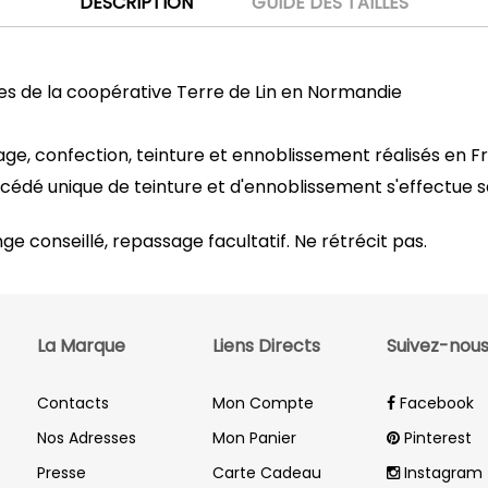
DESCRIPTION
GUIDE DES TAILLES
ssues de la coopérative Terre de Lin en Normandie
ssage, confection, teinture et ennoblissement réalisés en F
rocédé unique de teinture et d'ennoblissement s'effectue
nge conseillé, repassage facultatif. Ne rétrécit pas.
La Marque
Liens Directs
Suivez-nou
Contacts
Mon Compte
Facebook
Nos Adresses
Mon Panier
Pinterest
aille de la couette)
Presse
Carte Cadeau
Instagram