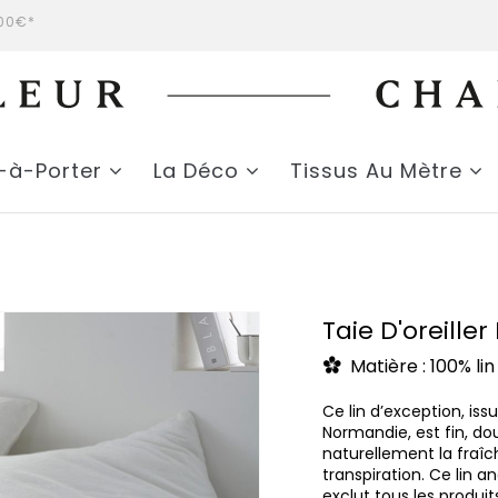
200€*
t-à-Porter
La Déco
Tissus Au Mètre
Taie D'oreiller
Matière : 100% lin
Ce lin d’exception, iss
Normandie, est fin, dou
naturellement la fraîc
transpiration.
Ce lin an
exclut tous les produit