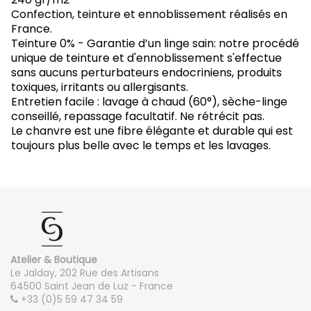
Confection, teinture et ennoblissement réalisés en
France.
Teinture 0% - Garantie d’un linge sain: notre procédé
unique de teinture et d'ennoblissement s'effectue
sans aucuns perturbateurs endocriniens, produits
toxiques, irritants ou allergisants.
Entretien facile : lavage à chaud (60°), sèche-linge
conseillé, repassage facultatif. Ne rétrécit pas.
Le chanvre est une fibre élégante et durable qui est
toujours plus belle avec le temps et les lavages.
Lit 1 personne (90x190 ou 80x200 ou 90x200)
Housse de couette :
140x200
Drap housse :
90x190 ou 80x200 ou 90x200
Drap plat :
180x280
Atelier & Boutique
Lit 2 personnes (140x190)
Le Jalday, 202 Rue des Artisans
64500 Saint Jean de Luz - France
Housse de couette :
200x200 ou 240x220 (selon taille
+33 (0)5 59 47 34 59
de la couette)