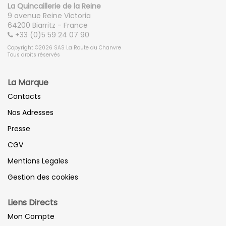
La Quincaillerie de la Reine
Drap housse :
140x190
9 avenue Reine Victoria
Drap plat :
240x280
64200 Biarritz - France
+33 (0)5 59 24 07 90
Copyright ©2026 SAS La Route du Chanvre
Lit 2 personnes (160x200)
Tous droits réservés
Housse de couette :
240x220 ou 260x240 (selon taille
de la couette)
La Marque
Drap housse :
160x200
Contacts
Drap plat :
240x280 ou 280x300
Nos Adresses
Presse
Grand lit 2 personnes (180x200)
Housse de couette :
260x240
CGV
Drap housse :
180x200
Mentions Legales
Drap plat :
280x300
Gestion des cookies
Très grand lit 2 personnes (200x200)
Liens Directs
Housse de couette :
260x240 ou 280x240 (selon taille
Mon Compte
de la couette)