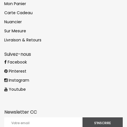
Mon Panier
Drap housse :
200x200
Carte Cadeau
Drap plat :
280x300
Nuancier
Sur Mesure
Livraison & Retours
Suivez-nous
Facebook
Pinterest
Instagram
Youtube
Newsletter CC
S'INSCRIRE