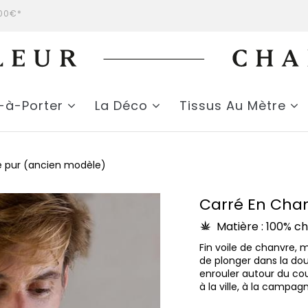
200€*
t-à-Porter
La Déco
Tissus Au Mètre
e pur (ancien modèle)
Carré En Chan
Matière : 100% c
Fin voile de chanvre,
de plonger dans la douc
enrouler autour du cou,
à la ville, à la campa