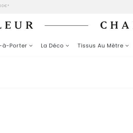
200€*
t-à-Porter
La Déco
Tissus Au Mètre