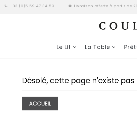
+33 (0)5 59 47 34 59
Livraison offerte à partir de 
Le Lit
La Table
Prê
Désolé, cette page n'existe pas
ACCUEIL