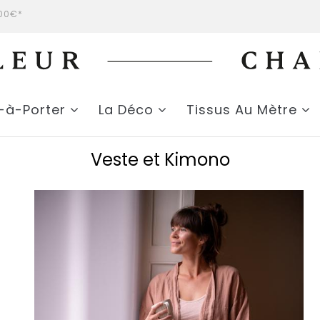
200€*
t-à-Porter
La Déco
Tissus Au Mètre
Veste et Kimono