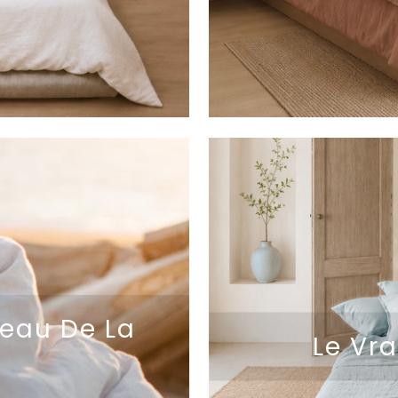
deau De La
Le Vr