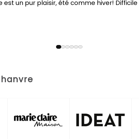
in cette fois. Pile poil ce que nous voulions p
rs aussi sympathique et professionnel.
Chanvre