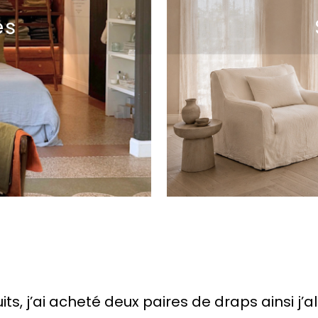
es
anvre, voici la photo de ma 3è commande ch