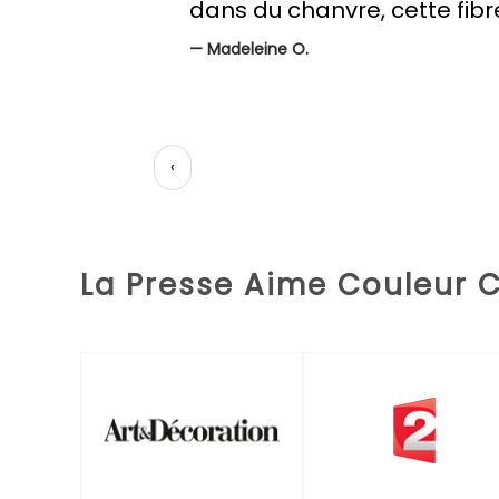
satisfaisante, un rideau en l
un service chez vous toujou
—
Julie D.
‹
La Presse Aime Couleur 