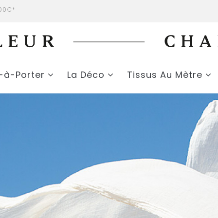
200€*
t-à-Porter
La Déco
Tissus Au Mètre