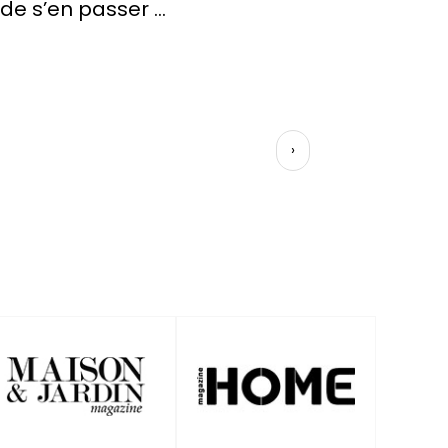
our fermer ces escaliers, et
formidabl
—
Sylvie L.
›