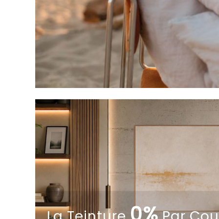
0%
La Teinture
Par Cou